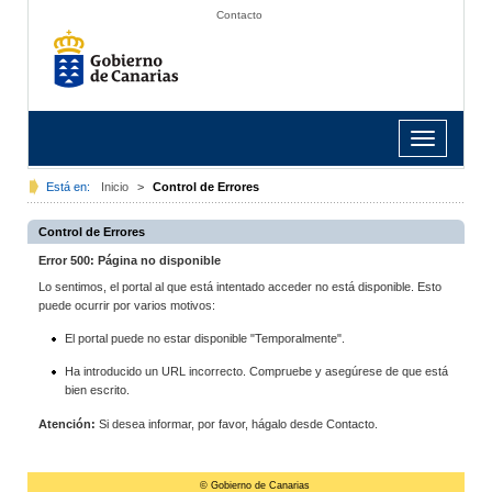
Contacto
Toggle
navigation
Está en:
Inicio
>
Control de Errores
Control de Errores
Error 500: Página no disponible
Lo sentimos, el portal al que está intentado acceder no está disponible. Esto
puede ocurrir por varios motivos:
El portal puede no estar disponible "Temporalmente".
Ha introducido un URL incorrecto. Compruebe y asegúrese de que está
bien escrito.
Atención:
Si desea informar, por favor, hágalo desde Contacto.
© Gobierno de Canarias