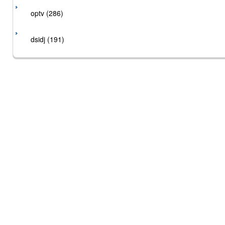
optv (286)
dsidj (191)