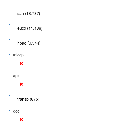
san (16.737)
eucd (11.436)
hpae (9.944)
telccpt
apjs
transp (675)
ece