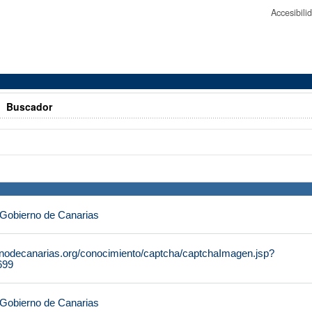
Accesibil
>
Buscador
 Gobierno de Canarias
rnodecanarias.org/conocimiento/captcha/captchaImagen.jsp?
699
 Gobierno de Canarias