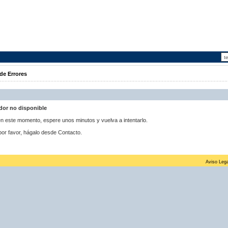
de Errores
idor no disponible
 en este momento, espere unos minutos y vuelva a intentarlo.
por favor, hágalo desde Contacto.
Aviso Lega