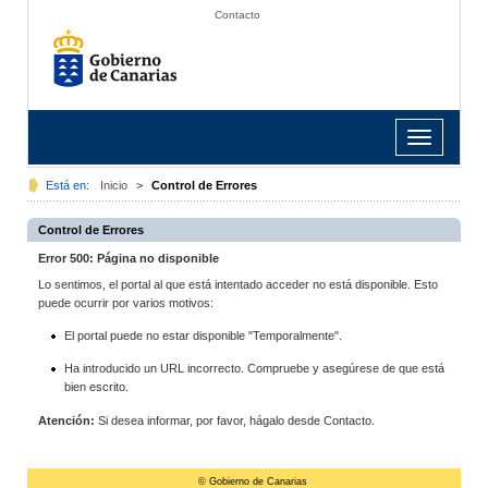
Contacto
Toggle
navigation
Está en:
Inicio
>
Control de Errores
Control de Errores
Error 500: Página no disponible
Lo sentimos, el portal al que está intentado acceder no está disponible. Esto
puede ocurrir por varios motivos:
El portal puede no estar disponible "Temporalmente".
Ha introducido un URL incorrecto. Compruebe y asegúrese de que está
bien escrito.
Atención:
Si desea informar, por favor, hágalo desde Contacto.
© Gobierno de Canarias