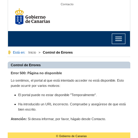
Contacto
Toggle
navigation
Está en:
Inicio
>
Control de Errores
Control de Errores
Error 500: Página no disponible
Lo sentimos, el portal al que está intentado acceder no está disponible. Esto
puede ocurrir por varios motivos:
El portal puede no estar disponible "Temporalmente".
Ha introducido un URL incorrecto. Compruebe y asegúrese de que está
bien escrito.
Atención:
Si desea informar, por favor, hágalo desde Contacto.
© Gobierno de Canarias