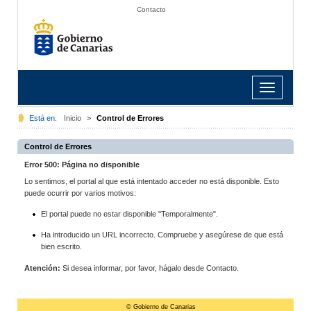
Contacto
Toggle
navigation
Está en:
Inicio
>
Control de Errores
Control de Errores
Error 500: Página no disponible
Lo sentimos, el portal al que está intentado acceder no está disponible. Esto
puede ocurrir por varios motivos:
El portal puede no estar disponible "Temporalmente".
Ha introducido un URL incorrecto. Compruebe y asegúrese de que está
bien escrito.
Atención:
Si desea informar, por favor, hágalo desde Contacto.
© Gobierno de Canarias