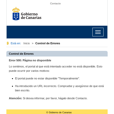
Contacto
Toggle
navigation
Está en:
Inicio
>
Control de Errores
Control de Errores
Error 500: Página no disponible
Lo sentimos, el portal al que está intentado acceder no está disponible. Esto
puede ocurrir por varios motivos:
El portal puede no estar disponible "Temporalmente".
Ha introducido un URL incorrecto. Compruebe y asegúrese de que está
bien escrito.
Atención:
Si desea informar, por favor, hágalo desde Contacto.
© Gobierno de Canarias