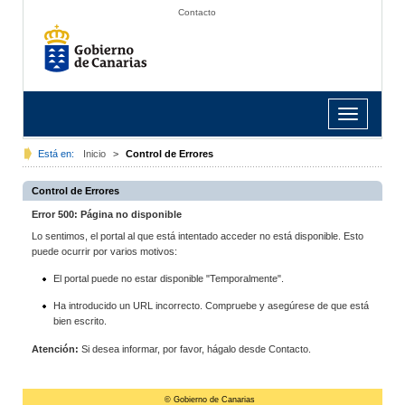
Contacto
Toggle
navigation
Está en:
Inicio
>
Control de Errores
Control de Errores
Error 500: Página no disponible
Lo sentimos, el portal al que está intentado acceder no está disponible. Esto
puede ocurrir por varios motivos:
El portal puede no estar disponible "Temporalmente".
Ha introducido un URL incorrecto. Compruebe y asegúrese de que está
bien escrito.
Atención:
Si desea informar, por favor, hágalo desde Contacto.
© Gobierno de Canarias