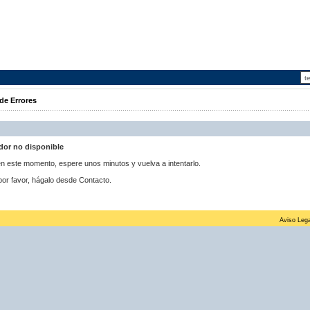
de Errores
idor no disponible
 en este momento, espere unos minutos y vuelva a intentarlo.
por favor, hágalo desde Contacto.
Aviso Lega