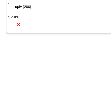
optv (286)
dsidj