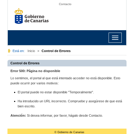
Contacto
Toggle
navigation
Está en:
Inicio
>
Control de Errores
Control de Errores
Error 500: Página no disponible
Lo sentimos, el portal al que está intentado acceder no está disponible. Esto
puede ocurrir por varios motivos:
El portal puede no estar disponible "Temporalmente".
Ha introducido un URL incorrecto. Compruebe y asegúrese de que está
bien escrito.
Atención:
Si desea informar, por favor, hágalo desde Contacto.
© Gobierno de Canarias