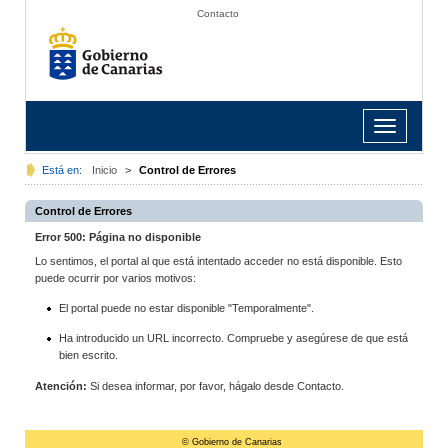
Contacto
Toggle
navigation
Está en:
Inicio
>
Control de Errores
Control de Errores
Error 500: Página no disponible
Lo sentimos, el portal al que está intentado acceder no está disponible. Esto
puede ocurrir por varios motivos:
El portal puede no estar disponible "Temporalmente".
Ha introducido un URL incorrecto. Compruebe y asegúrese de que está
bien escrito.
Atención:
Si desea informar, por favor, hágalo desde Contacto.
© Gobierno de Canarias