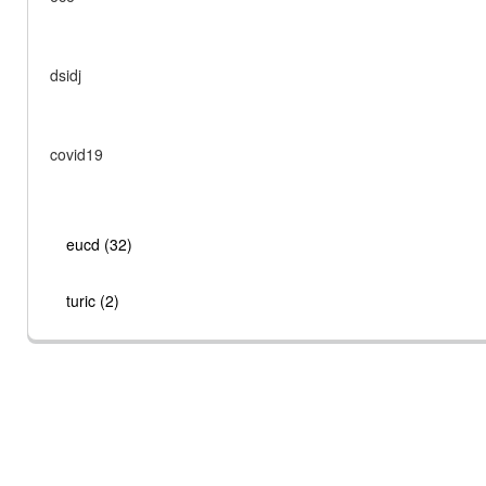
dsidj
covid19
eucd (32)
turic (2)