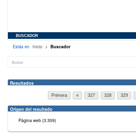
BUSCADOR
Estás en
Inicio
>
Buscador
Resultados
Primera
«
327
328
329
Origen del resultado
Página web (3.309)