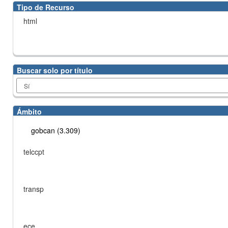
Tipo de Recurso
html
Buscar solo por título
Ámbito
gobcan (3.309)
telccpt
transp
ece