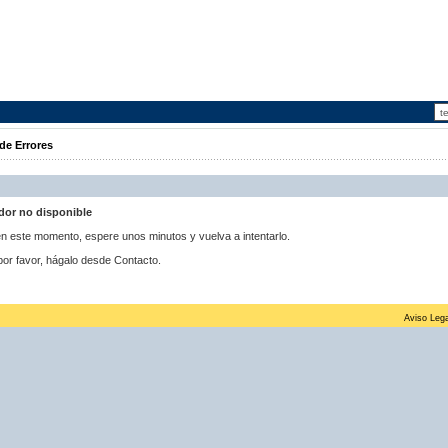
de Errores
idor no disponible
 en este momento, espere unos minutos y vuelva a intentarlo.
por favor, hágalo desde Contacto.
Aviso Lega