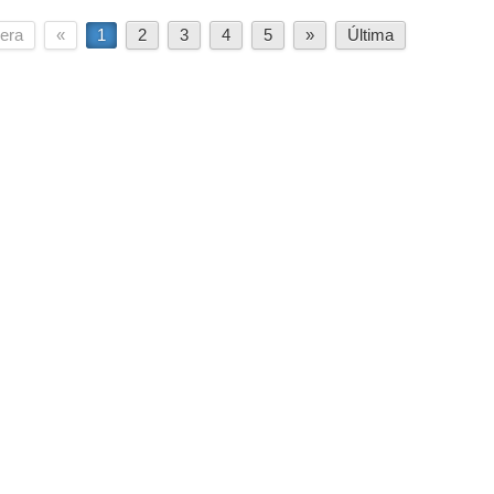
era
«
1
2
3
4
5
»
Última