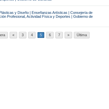
Plásticas y Diseño | Enseñanzas Artísticas | Consejería de
ón Profesional, Actividad Física y Deportes | Gobierno de
era
«
3
4
5
6
7
»
Última