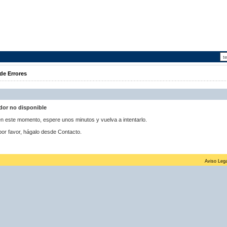
de Errores
idor no disponible
 en este momento, espere unos minutos y vuelva a intentarlo.
por favor, hágalo desde Contacto.
Aviso Lega