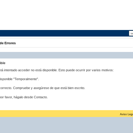
de Errores
ible
stá intentado acceder no está disponible. Esto puede ocurrir por varios motivos:
disponible "Temporalmente".
correcto. Compruebe y asegúrese de que está bien escrito.
por favor, hágalo desde Contacto.
Aviso Lega