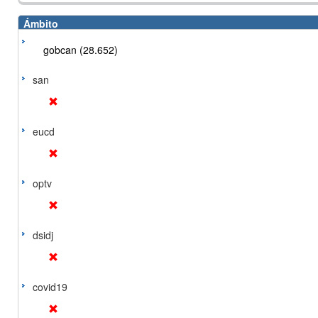
Ámbito
gobcan (28.652)
san
eucd
optv
dsidj
covid19