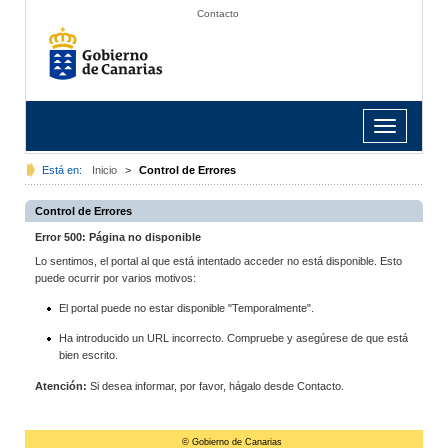
Contacto
Toggle
navigation
Está en:
Inicio
>
Control de Errores
Control de Errores
Error 500: Página no disponible
Lo sentimos, el portal al que está intentado acceder no está disponible. Esto
puede ocurrir por varios motivos:
El portal puede no estar disponible "Temporalmente".
Ha introducido un URL incorrecto. Compruebe y asegúrese de que está
bien escrito.
Atención:
Si desea informar, por favor, hágalo desde Contacto.
© Gobierno de Canarias