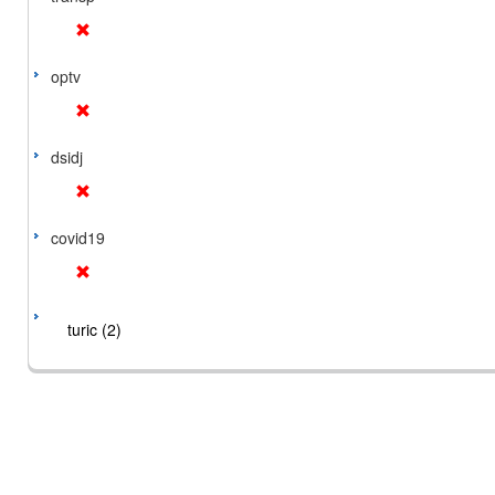
optv
dsidj
covid19
turic (2)