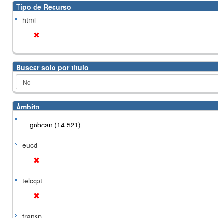
Tipo de Recurso
html
Buscar solo por título
Ámbito
gobcan (14.521)
eucd
telccpt
transp