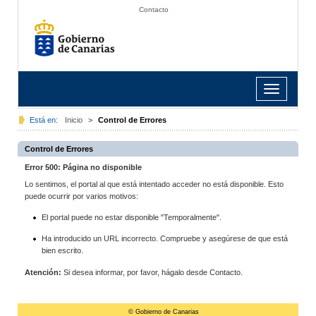
Contacto
Toggle
navigation
Está en:
Inicio
>
Control de Errores
Control de Errores
Error 500: Página no disponible
Lo sentimos, el portal al que está intentado acceder no está disponible. Esto
puede ocurrir por varios motivos:
El portal puede no estar disponible "Temporalmente".
Ha introducido un URL incorrecto. Compruebe y asegúrese de que está
bien escrito.
Atención:
Si desea informar, por favor, hágalo desde Contacto.
© Gobierno de Canarias