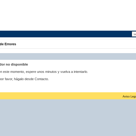
de Errores
idor no disponible
 en este momento, espere unos minutos y vuelva a intentarlo.
por favor, hágalo desde Contacto.
Aviso Lega