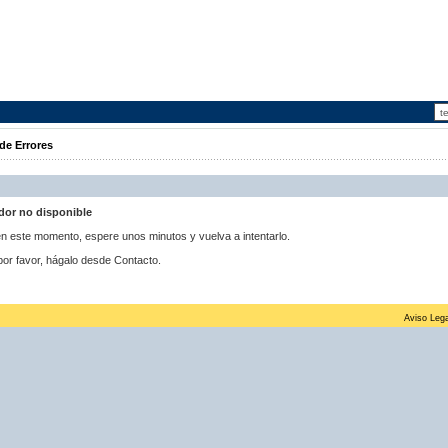
de Errores
idor no disponible
 en este momento, espere unos minutos y vuelva a intentarlo.
por favor, hágalo desde Contacto.
Aviso Lega