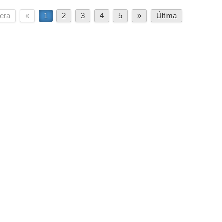
era
«
1
2
3
4
5
»
Última