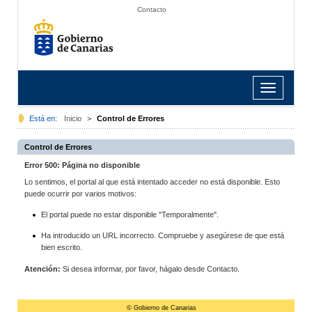
Contacto
Toggle
navigation
Está en:
Inicio
>
Control de Errores
Control de Errores
Error 500: Página no disponible
Lo sentimos, el portal al que está intentado acceder no está disponible. Esto
puede ocurrir por varios motivos:
El portal puede no estar disponible "Temporalmente".
Ha introducido un URL incorrecto. Compruebe y asegúrese de que está
bien escrito.
Atención:
Si desea informar, por favor, hágalo desde Contacto.
© Gobierno de Canarias