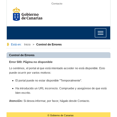
Contacto
Toggle
navigation
Está en:
Inicio
>
Control de Errores
Control de Errores
Error 500: Página no disponible
Lo sentimos, el portal al que está intentado acceder no está disponible. Esto
puede ocurrir por varios motivos:
El portal puede no estar disponible "Temporalmente".
Ha introducido un URL incorrecto. Compruebe y asegúrese de que está
bien escrito.
Atención:
Si desea informar, por favor, hágalo desde Contacto.
© Gobierno de Canarias