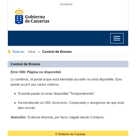
Contacto
Toggle
navigation
Está en:
Inicio
>
Control de Errores
Control de Errores
Error 500: Página no disponible
Lo sentimos, el portal al que está intentado acceder no está disponible. Esto
puede ocurrir por varios motivos:
El portal puede no estar disponible "Temporalmente".
Ha introducido un URL incorrecto. Compruebe y asegúrese de que está
bien escrito.
Atención:
Si desea informar, por favor, hágalo desde Contacto.
© Gobierno de Canarias