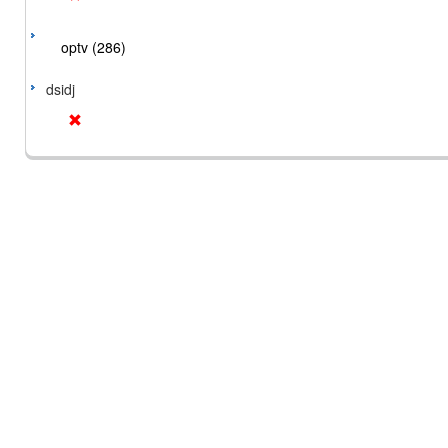
optv (286)
dsidj