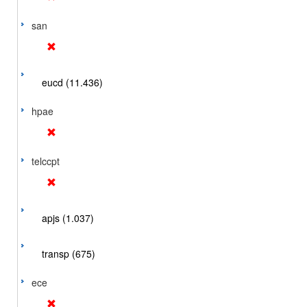
san
eucd (11.436)
hpae
telccpt
apjs (1.037)
transp (675)
ece