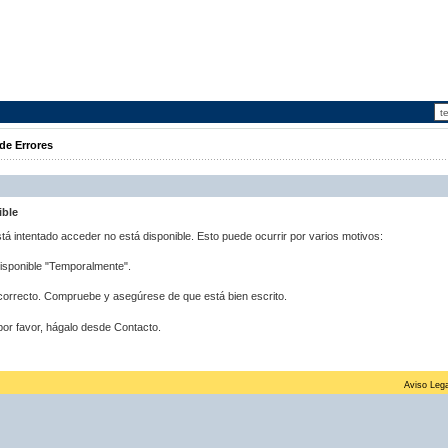
de Errores
ible
stá intentado acceder no está disponible. Esto puede ocurrir por varios motivos:
disponible "Temporalmente".
correcto. Compruebe y asegúrese de que está bien escrito.
por favor, hágalo desde Contacto.
Aviso Lega