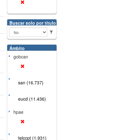
Buscar solo por título
Ámbito
gobcan
san (16.737)
eucd (11.436)
hpae
telccpt (1.931)