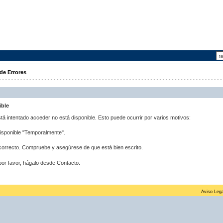
de Errores
ible
stá intentado acceder no está disponible. Esto puede ocurrir por varios motivos:
disponible "Temporalmente".
correcto. Compruebe y asegúrese de que está bien escrito.
por favor, hágalo desde Contacto.
Aviso Lega