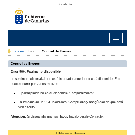
Contacto
Toggle
navigation
Está en:
Inicio
>
Control de Errores
Control de Errores
Error 500: Página no disponible
Lo sentimos, el portal al que está intentado acceder no está disponible. Esto
puede ocurrir por varios motivos:
El portal puede no estar disponible "Temporalmente".
Ha introducido un URL incorrecto. Compruebe y asegúrese de que está
bien escrito.
Atención:
Si desea informar, por favor, hágalo desde Contacto.
© Gobierno de Canarias