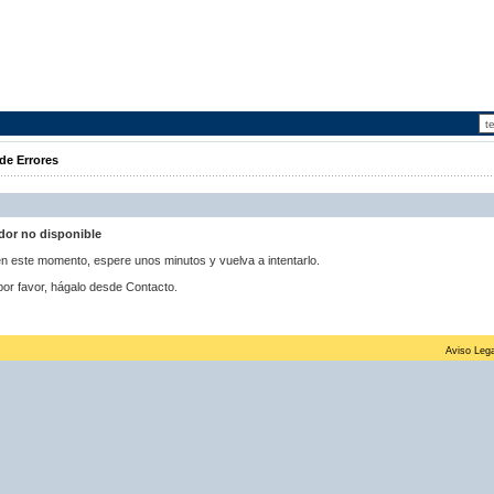
de Errores
idor no disponible
 en este momento, espere unos minutos y vuelva a intentarlo.
por favor, hágalo desde Contacto.
Aviso Lega