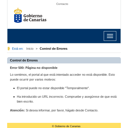
Contacto
Toggle
navigation
Está en:
Inicio
>
Control de Errores
Control de Errores
Error 500: Página no disponible
Lo sentimos, el portal al que está intentado acceder no está disponible. Esto
puede ocurrir por varios motivos:
El portal puede no estar disponible "Temporalmente".
Ha introducido un URL incorrecto. Compruebe y asegúrese de que está
bien escrito.
Atención:
Si desea informar, por favor, hágalo desde Contacto.
© Gobierno de Canarias