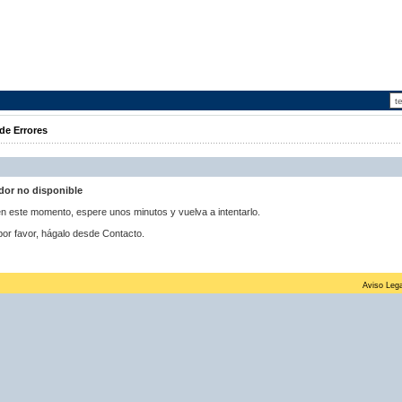
de Errores
idor no disponible
 en este momento, espere unos minutos y vuelva a intentarlo.
por favor, hágalo desde Contacto.
Aviso Lega