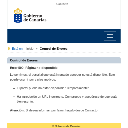
Contacto
Toggle
navigation
Está en:
Inicio
>
Control de Errores
Control de Errores
Error 500: Página no disponible
Lo sentimos, el portal al que está intentado acceder no está disponible. Esto
puede ocurrir por varios motivos:
El portal puede no estar disponible "Temporalmente".
Ha introducido un URL incorrecto. Compruebe y asegúrese de que está
bien escrito.
Atención:
Si desea informar, por favor, hágalo desde Contacto.
© Gobierno de Canarias