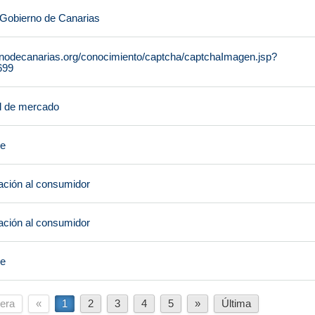
 Gobierno de Canarias
rnodecanarias.org/conocimiento/captcha/captchaImagen.jsp?
699
l de mercado
je
ción al consumidor
ción al consumidor
je
era
«
1
2
3
4
5
»
Última