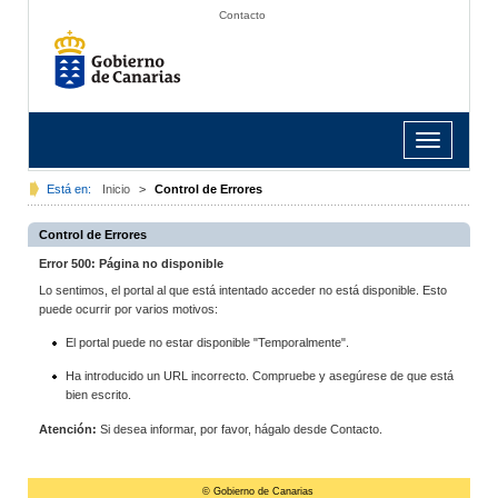
Contacto
Toggle
navigation
Está en:
Inicio
>
Control de Errores
Control de Errores
Error 500: Página no disponible
Lo sentimos, el portal al que está intentado acceder no está disponible. Esto
puede ocurrir por varios motivos:
El portal puede no estar disponible "Temporalmente".
Ha introducido un URL incorrecto. Compruebe y asegúrese de que está
bien escrito.
Atención:
Si desea informar, por favor, hágalo desde Contacto.
© Gobierno de Canarias