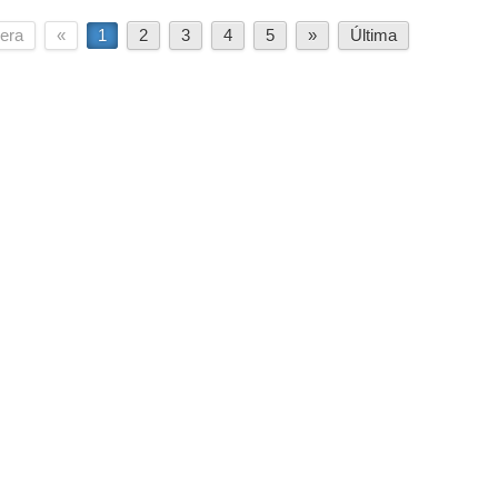
era
«
1
2
3
4
5
»
Última