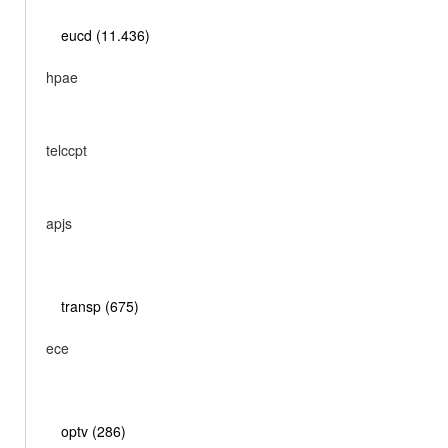
eucd (11.436)
hpae
telccpt
apjs
transp (675)
ece
optv (286)