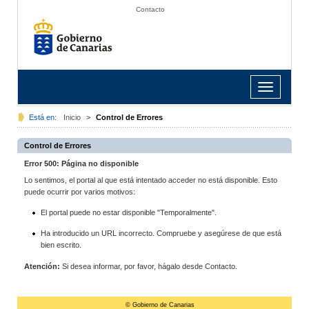
Contacto
Toggle
navigation
Está en:
Inicio
>
Control de Errores
Control de Errores
Error 500: Página no disponible
Lo sentimos, el portal al que está intentado acceder no está disponible. Esto
puede ocurrir por varios motivos:
El portal puede no estar disponible "Temporalmente".
Ha introducido un URL incorrecto. Compruebe y asegúrese de que está
bien escrito.
Atención:
Si desea informar, por favor, hágalo desde Contacto.
© Gobierno de Canarias