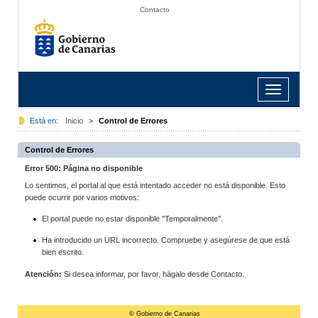
Contacto
Toggle
navigation
Está en:
Inicio
>
Control de Errores
Control de Errores
Error 500: Página no disponible
Lo sentimos, el portal al que está intentado acceder no está disponible. Esto
puede ocurrir por varios motivos:
El portal puede no estar disponible "Temporalmente".
Ha introducido un URL incorrecto. Compruebe y asegúrese de que está
bien escrito.
Atención:
Si desea informar, por favor, hágalo desde Contacto.
© Gobierno de Canarias