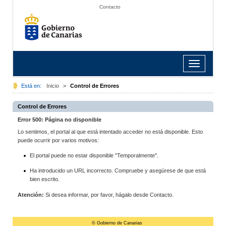
Contacto
Toggle
navigation
Está en:
Inicio
>
Control de Errores
Control de Errores
Error 500: Página no disponible
Lo sentimos, el portal al que está intentado acceder no está disponible. Esto
puede ocurrir por varios motivos:
El portal puede no estar disponible "Temporalmente".
Ha introducido un URL incorrecto. Compruebe y asegúrese de que está
bien escrito.
Atención:
Si desea informar, por favor, hágalo desde Contacto.
© Gobierno de Canarias