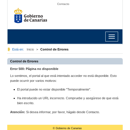
Contacto
Toggle
navigation
Está en:
Inicio
>
Control de Errores
Control de Errores
Error 500: Página no disponible
Lo sentimos, el portal al que está intentado acceder no está disponible. Esto
puede ocurrir por varios motivos:
El portal puede no estar disponible "Temporalmente".
Ha introducido un URL incorrecto. Compruebe y asegúrese de que está
bien escrito.
Atención:
Si desea informar, por favor, hágalo desde Contacto.
© Gobierno de Canarias