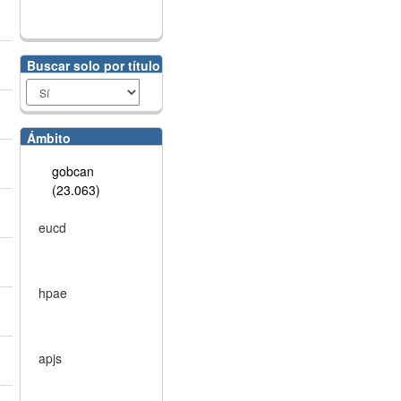
Buscar solo por título
Ámbito
gobcan
(23.063)
eucd
hpae
apjs