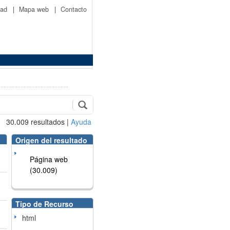
idad
|
Mapa web
|
Contacto
30.009
resultados
|
Ayuda
Origen del resultado
Página web
(30.009)
Tipo de Recurso
html