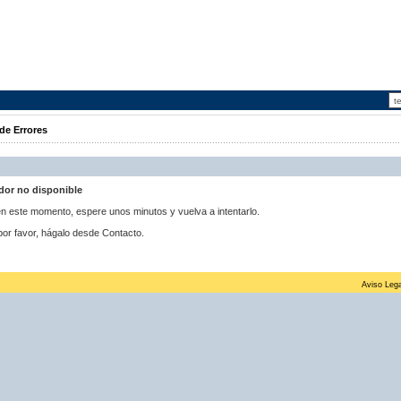
de Errores
idor no disponible
 en este momento, espere unos minutos y vuelva a intentarlo.
por favor, hágalo desde Contacto.
Aviso Lega