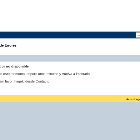
de Errores
idor no disponible
 en este momento, espere unos minutos y vuelva a intentarlo.
por favor, hágalo desde Contacto.
Aviso Lega